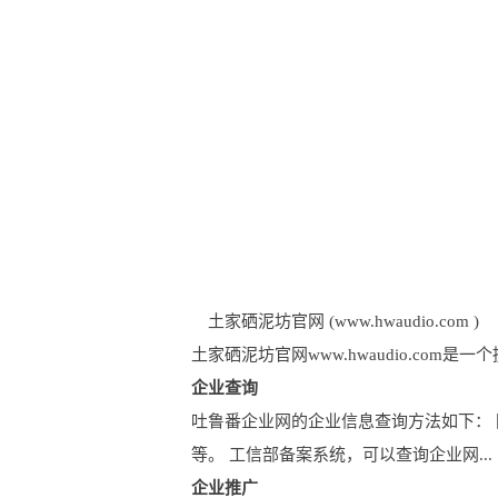
土家硒泥坊官网 (www.hwaudio.com )
土家硒泥坊官网www.hwaudio.c
企业查询
吐鲁番企业网的企业信息查询方法如下：
等。 工信部备案系统，可以查询企业网...
企业推广