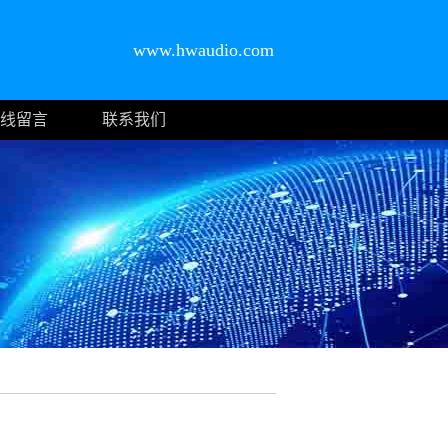
www.hwaudio.com
线留言
联系我们